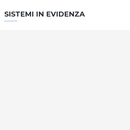
SISTEMI IN EVIDENZA
SISTEMA PORTE
Vengono soddisfatti tutti i requisiti standard
internazionali, la normativa CE, le direttive e i
regolamenti tecnici con la più alta classificazione
assegnata.
SCOPRI DI PIÙ