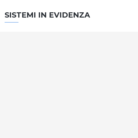
SISTEMI IN EVIDENZA
SISTEMA PORTE
Vengono soddisfatti tutti i requisiti standard
internazionali, la normativa CE, le direttive e i
regolamenti tecnici con la più alta classificazione
assegnata.
SCOPRI DI PIÙ