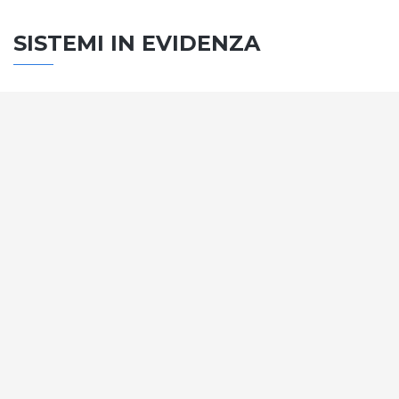
SISTEMI IN EVIDENZA
SISTEMA PORTE
Vengono soddisfatti tutti i requisiti standard
internazionali, la normativa CE, le direttive e i
regolamenti tecnici con la più alta classificazione
assegnata.
SCOPRI DI PIÙ