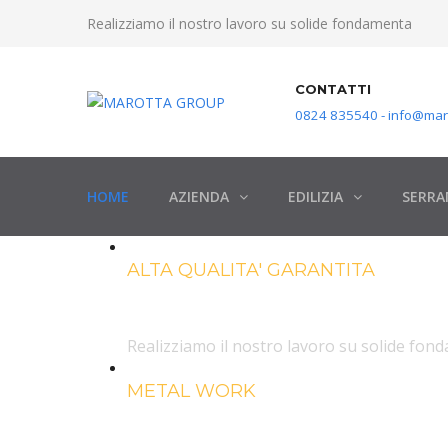
Realizziamo il nostro lavoro su solide fondamenta
CONTATTI
0824 835540 - info@maro
HOME
AZIENDA
EDILIZIA
SERRA
ALTA QUALITA' GARANTITA
Marotta Gro
Realizziamo il nostro lavoro su solide fon
METAL WORK
Strutture in 