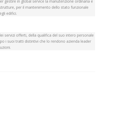
per gestire in global service la manutenzione ordinaria e
 strutture, per il mantenimento dello stato funzionale
li edifici.
i servizi offerti, della qualifica del suo intero personale
o i suoi tratti distintivi che lo rendono azienda leader
ruzioni.