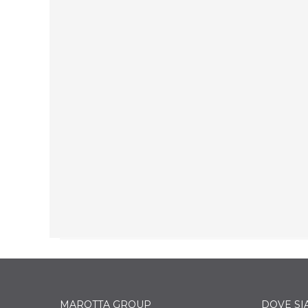
SISTEMI SCORREVOLI
Il sofisticato design minimalista d Artline
crea un aspetto leggero e fluido nelle
grandi vetrate fisse e apribili per un risultato
funzionale e piacevole.
SCOPRI DI PIÙ
MAROTTA GROUP
DOVE S