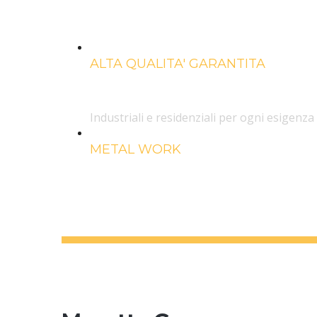
e acciaio
ALTA QUALITA' GARANTITA
Chiusure
Industriali e residenziali per ogni esigenza
METAL WORK
Strutture in 
e acciaio