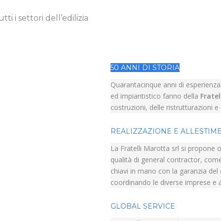
i i settori dell’edilizia
50 ANNI DI STORIA
Quarantacinque anni di esperienza o
ed impiantistico fanno della
Fratel
costruzioni, delle ristrutturazioni 
REALIZZAZIONE E ALLESTIM
La Fratelli Marotta srl si propone o
qualità di general contractor, come
chiavi in mano con la garanzia del co
coordinando le diverse imprese e 
GLOBAL SERVICE