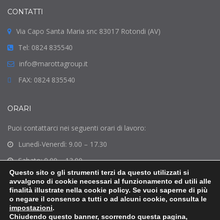
CONTATTI
Via Capo Santa Maria snc 83017 Rotondi (AV)
Tel: 0824 835540
info@marottagroup.it
FAX: 0824 835540
ORARI
Puoi contattarci nei seguenti orari di lavoro:
Lunedì-Venerdì: 9.00 – 17.30
Sabato: 9.00 – 13.00
Questo sito o gli strumenti terzi da questo utilizzati si
Domenica: Chiuso
avvalgono di cookie necessari al funzionamento ed utili alle
finalità illustrate nella cookie policy. Se vuoi saperne di più
o negare il consenso a tutti o ad alcuni cookie, consulta le
impostazioni
.
Chiudendo questo banner, scorrendo questa pagina,