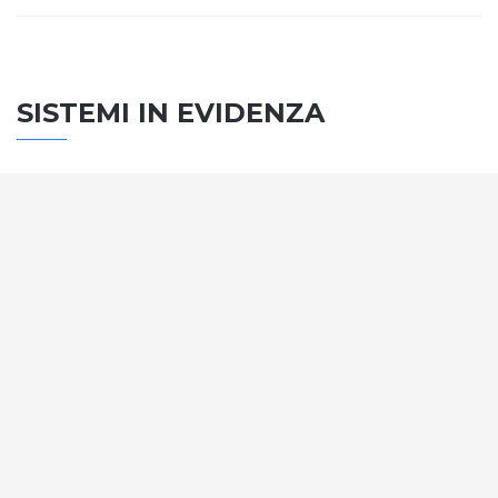
SISTEMI IN EVIDENZA
SISTEMA PORTE
Vengono soddisfatti tutti i requisiti standard
internazionali, la normativa CE, le direttive e i
regolamenti tecnici con la più alta classificazione