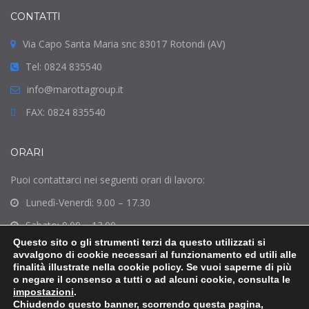
CONTATTI
Via Capo Santa Maria snc 83017 Rotondi (AV)
Tel: 0824 835540
info@marottagroup.it
FAX: 0824 835540
ORARI
Puoi contattarci nei seguenti orari di lavoro:
Lunedì-Venerdì: 9.00 – 17.30
Sabato: 9.00 – 13.00
Questo sito o gli strumenti terzi da questo utilizzati si
Domenica: Chiuso
avvalgono di cookie necessari al funzionamento ed utili alle
finalità illustrate nella cookie policy. Se vuoi saperne di più
o negare il consenso a tutti o ad alcuni cookie, consulta le
impostazioni
.
Chiudendo questo banner, scorrendo questa pagina,