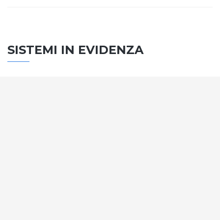
SISTEMI IN EVIDENZA
SISTEMA PORTE
Vengono soddisfatti tutti i requisiti standard
internazionali, la normativa CE, le direttive e i
regolamenti tecnici con la più alta classificazione