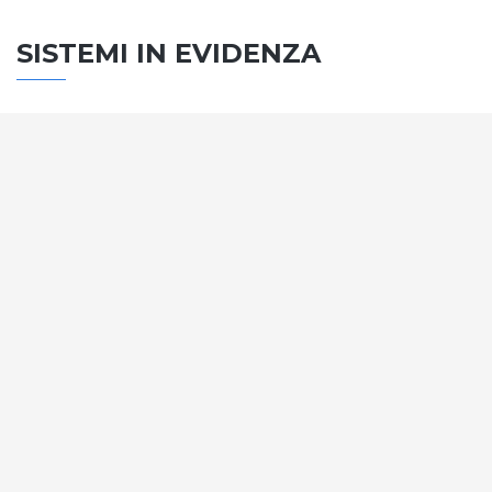
SISTEMI IN EVIDENZA
SISTEMA PORTE
Vengono soddisfatti tutti i requisiti standard
internazionali, la normativa CE, le direttive e i
regolamenti tecnici con la più alta classificazione
assegnata.
SCOPRI DI PIÙ