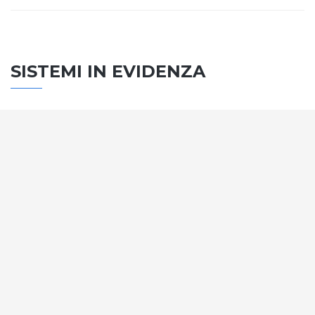
SISTEMI IN EVIDENZA
SISTEMA PORTE
Vengono soddisfatti tutti i requisiti standard
internazionali, la normativa CE, le direttive e i
regolamenti tecnici con la più alta classificazione