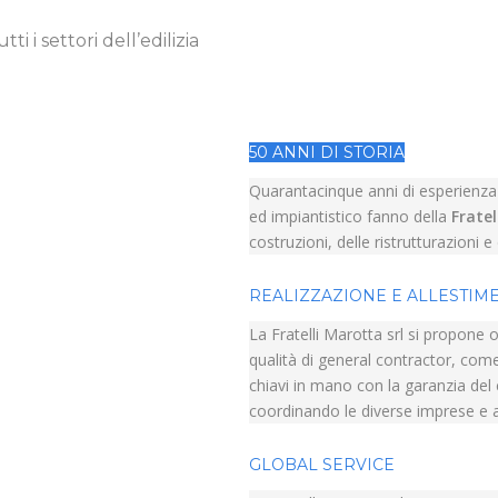
i i settori dell’edilizia
50 ANNI DI STORIA
Quarantacinque anni di esperienza o
ed impiantistico fanno della
Fratel
costruzioni, delle ristrutturazioni 
REALIZZAZIONE E ALLESTIM
La Fratelli Marotta srl si propone o
qualità di general contractor, come
chiavi in mano con la garanzia del co
coordinando le diverse imprese e 
GLOBAL SERVICE