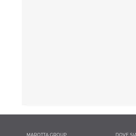
SISTEMI SCORREVOLI
Il sofisticato design minimalista d Artline
crea un aspetto leggero e fluido nelle
grandi vetrate fisse e apribili per un risultato
funzionale e piacevole.
SCOPRI DI PIÙ
MAROTTA GROUP
DOVE S