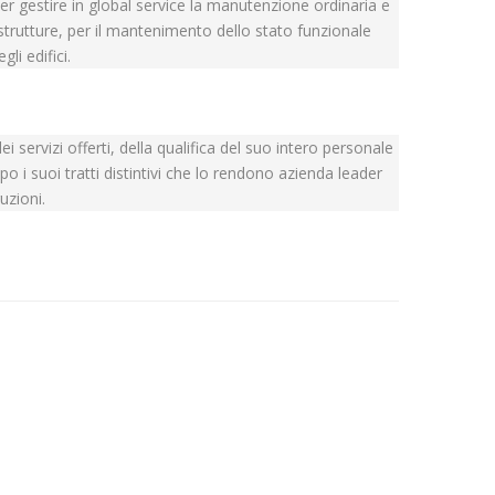
per gestire in global service la manutenzione ordinaria e
 strutture, per il mantenimento dello stato funzionale
li edifici.
i servizi offerti, della qualifica del suo intero personale
o i suoi tratti distintivi che lo rendono azienda leader
ruzioni.