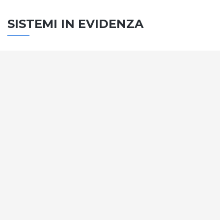
SISTEMI IN EVIDENZA
SISTEMA PORTE
Vengono soddisfatti tutti i requisiti standard
internazionali, la normativa CE, le direttive e i
regolamenti tecnici con la più alta classificazione
assegnata.
SCOPRI DI PIÙ