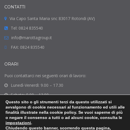
CONTATTI
Via Capo Santa Maria snc 83017 Rotondi (AV)
Tel: 0824 835540
info@marottagroup.it
FAX: 0824 835540
ORARI
Puoi contattarci nei seguenti orari di lavoro:
Lunedì-Venerdì: 9.00 – 17.30
Sabato: 9.00 – 13.00
Questo sito o gli strumenti terzi da questo utilizzati si
Domenica: Chiuso
avvalgono di cookie necessari al funzionamento ed utili alle
finalità illustrate nella cookie policy. Se vuoi saperne di più
o negare il consenso a tutti o ad alcuni cookie, consulta le
impostazioni
.
Chiudendo questo banner, scorrendo questa pagina,