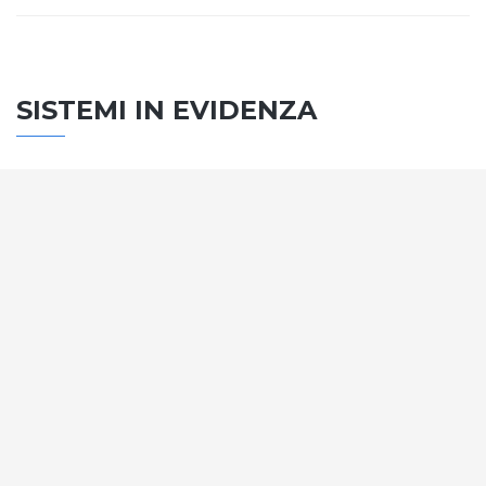
SISTEMI IN EVIDENZA
SISTEMA PORTE
Vengono soddisfatti tutti i requisiti standard
internazionali, la normativa CE, le direttive e i
regolamenti tecnici con la più alta classificazione