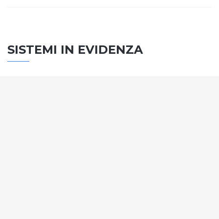
SISTEMI IN EVIDENZA
SISTEMA PORTE
Vengono soddisfatti tutti i requisiti standard
internazionali, la normativa CE, le direttive e i
regolamenti tecnici con la più alta classificazione