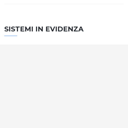
SISTEMI IN EVIDENZA
SISTEMA PORTE
Vengono soddisfatti tutti i requisiti standard
internazionali, la normativa CE, le direttive e i
regolamenti tecnici con la più alta classificazione