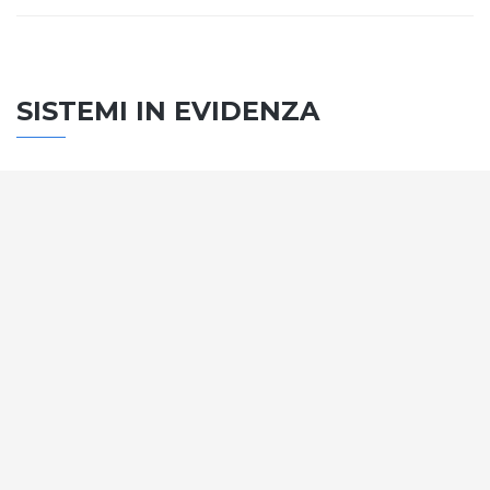
SISTEMI IN EVIDENZA
SISTEMA PORTE
Vengono soddisfatti tutti i requisiti standard
internazionali, la normativa CE, le direttive e i
regolamenti tecnici con la più alta classificazione