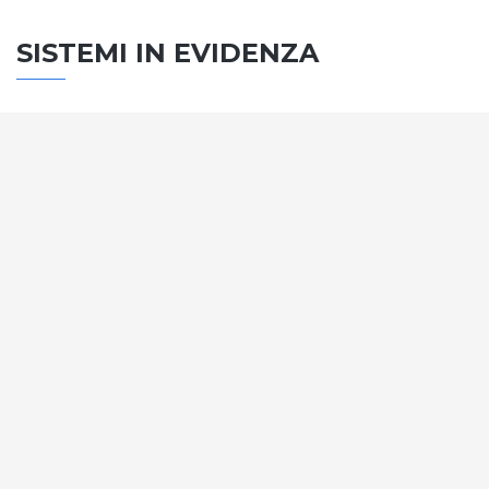
SISTEMI IN EVIDENZA
SISTEMA PORTE
Vengono soddisfatti tutti i requisiti standard
internazionali, la normativa CE, le direttive e i
regolamenti tecnici con la più alta classificazione
assegnata.
SCOPRI DI PIÙ